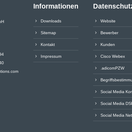
Informationen
Datenschut
Downloads
Website
bH
Sitemap
Bewerber
Kontakt
Kunden
94
Impressum
Cisco Webex
40
.adicomPZW
tions.com
Begriffsbestimm
Social Media Ko
Social Media DS
Social Media Net
a