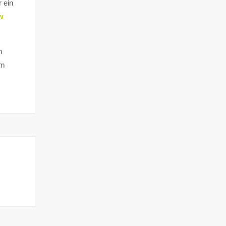
 ein
w
n
im