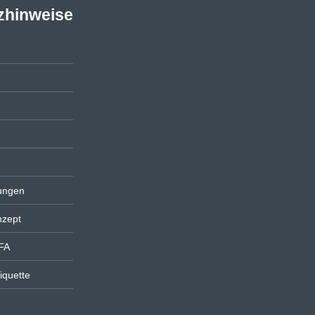
zhinweise
ungen
nzept
FA
iquette