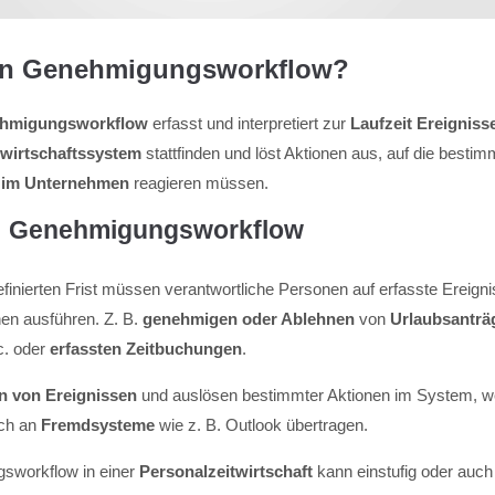
ein Genehmigungsworkflow?
hmigungsworkflow
erfasst und interpretiert zur
Laufzeit Ereigniss
twirtschaftssystem
stattfinden und löst Aktionen aus, auf die bestim
 im Unternehmen
reagieren müssen.
n: Genehmigungsworkflow
efinierten Frist müssen verantwortliche Personen auf erfasste Ereign
en ausführen. Z. B.
genehmigen oder Ablehnen
von
Urlaubsanträ
tc. oder
erfassten Zeitbuchungen
.
n von Ereignissen
und auslösen bestimmter Aktionen im System, 
uch an
Fremdsysteme
wie z. B. Outlook übertragen.
sworkflow in einer
Personalzeitwirtschaft
kann einstufig oder auch