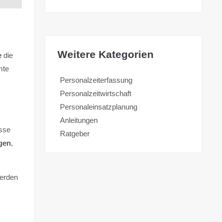
Weitere Kategorien
e
die
mte
Personalzeiterfassung
Personalzeitwirtschaft
Personaleinsatzplanung
Anleitungen
isse
Ratgeber
gen
,
werden